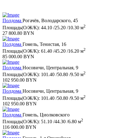
Полдома
Рогачёв, Володарского, 45
2
Площадь(О/Ж/К): 44.10 /25.20 /10.30 м
27 800.80 BYN
Полдома
Гомель, Тенистая, 16
2
Площадь(О/Ж/К): 61.40 /45.20 /16.20 м
85 000.00 BYN
Полдома
Носовичи, Центральная, 9
2
Площадь(О/Ж/К): 101.40 /50.80 /9.50 м
102 950.00 BYN
Полдома
Носовичи, Центральная, 9
2
Площадь(О/Ж/К): 101.40 /50.80 /9.50 м
102 950.00 BYN
Полдома
Гомель, Циолковского
2
Площадь(О/Ж/К): 51.10 /44.30 /6.80 м
116 000.00 BYN