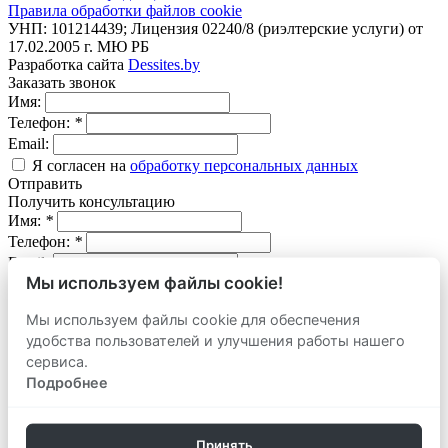
Правила обработки файлов cookie
УНП: 101214439; Лицензия 02240/8 (риэлтерские услуги) от
17.02.2005 г. МЮ РБ
Разработка сайта
Dessites.by
Заказать звонок
Имя:
Телефон:
*
Email:
Я согласен на
обработку персональных данных
Отправить
Получить консультацию
Имя:
*
Телефон:
*
Email:
Мы используем файлы cookie!
Вопрос:
Мы используем файлы cookie для обеспечения
Я согласен на
обработку персональных данных
удобства пользователей и улучшения работы нашего
Отправить
Оставить заявку
сервиса.
продать
Подробнее
Адрес объекта:
Вид объекта:
Телефон:
*
Принять