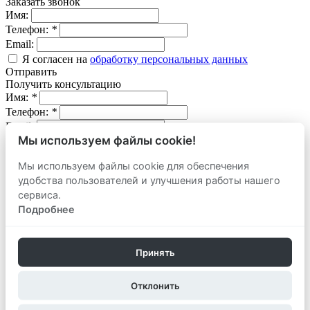
Заказать звонок
Имя:
Телефон:
*
Email:
Я согласен на
обработку персональных данных
Отправить
Получить консультацию
Имя:
*
Телефон:
*
Email:
Мы используем файлы cookie!
Вопрос:
Мы используем файлы cookie для обеспечения
Я согласен на
обработку персональных данных
удобства пользователей и улучшения работы нашего
Отправить
сервиса.
Оставить заявку
продать
Подробнее
Адрес объекта:
Вид объекта:
Телефон:
*
Принять
Email:
Отклонить
Комментарий:
Я согласен на
обработку персональных данных